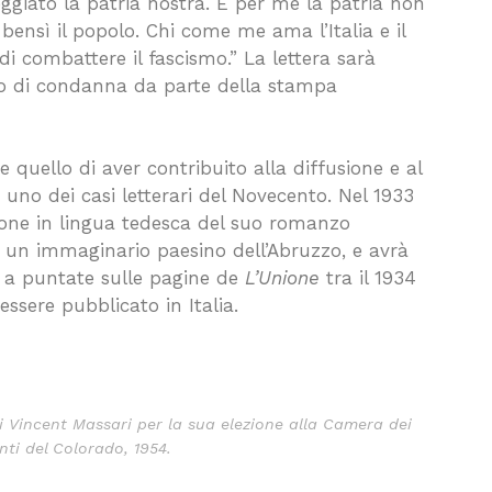
eggiato la patria nostra. E per me la patria non
, bensì il popolo. Chi come me ama l’Italia e il
combattere il fascismo.” La lettera
sarà
 di condanna da parte della stampa
e quello di aver contribuito alla diffusione e al
uno dei casi letterari del Novecento. Nel 1933
zione in lingua tedesca del suo romanzo
di un immaginario paesino dell’
Abruzzo
, e avrà
rà a puntate sulle pagine de
L’Unione
tra il 1934
essere pubblicato in Italia.
di Vincent Massari per la sua elezione alla Camera dei
ti del Colorado, 1954.