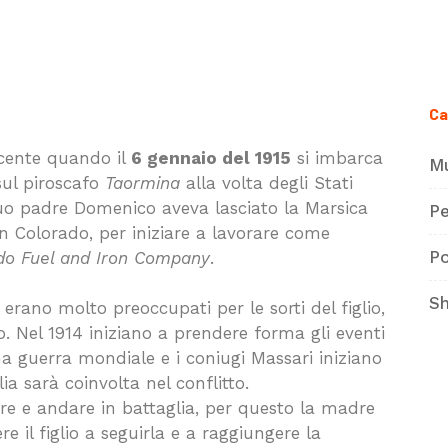
Ca
scente quando il
6 gennaio del 1915
si imbarca
M
sul piroscafo
Taormina
alla volta degli Stati
 suo padre Domenico aveva lasciato la Marsica
Pe
 in Colorado, per iniziare a lavorare come
P
do Fuel and Iron Company
.
S
erano molto preoccupati per le sorti del figlio,
o. Nel 1914 iniziano a prendere forma gli eventi
a guerra mondiale e i coniugi Massari iniziano
ia sarà coinvolta nel conflitto.
rtire e andare in battaglia, per questo la madre
e il figlio a seguirla e a raggiungere la