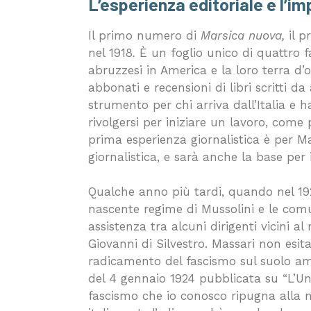
L’esperienza editoriale e l’i
Il primo numero di
Marsica nuova,
il 
nel 1918
.
È un foglio unico di quattro f
abruzzesi in America e la loro terra d’ori
abbonati e recensioni di libri scritti 
strumento per chi arriva dall’Italia e h
rivolgersi per iniziare un lavoro, come
prima esperienza giornalistica è per Ma
giornalistica, e sarà anche la base per 
Qualche anno più tardi, quando nel 1922 
nascente regime di Mussolini e le comun
assistenza tra alcuni dirigenti vicini al 
Giovanni di Silvestro. Massari non esit
radicamento del fascismo sul suolo ame
del 4 gennaio 1924 pubblicata su “L’Unio
fascismo che io conosco ripugna alla mi