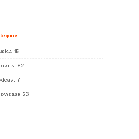
tegorie
usica
15
rcorsi
92
odcast
7
howcase
23