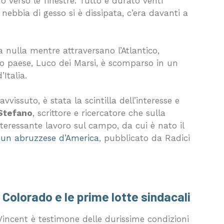
o verso le finestre. Tutto è durato venti
ebbia di gesso si è dissipata, c’era davanti a
nulla mentre attraversano l’Atlantico,
oro paese, Luco dei Marsi, è scomparso in un
’Italia.
vissuto, è stata la scintilla dell’interesse e
Stefano
, scrittore e ricercatore che sulla
nteressante lavoro sul campo, da cui è nato il
 un abruzzese d’America
, pubblicato da Radici
n Colorado e le prime lotte sindacali
incent è testimone delle durissime condizioni