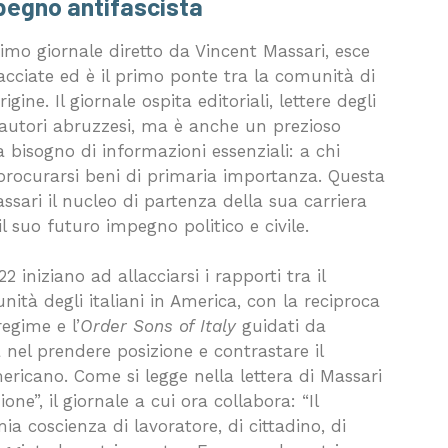
mpegno antifascista
primo giornale diretto da Vincent Massari,
esce
acciate ed è il primo ponte tra la comunità di
gine. Il giornale ospita editoriali, lettere degli
da autori abruzzesi, ma è anche un prezioso
a bisogno di informazioni essenziali: a chi
 procurarsi beni di primaria importanza. Questa
ssari il nucleo di partenza della sua carriera
il suo futuro impegno politico e civile.
iniziano ad allacciarsi i rapporti tra il
ità degli italiani in America, con la reciproca
regime e l’
Order Sons of Italy
guidati da
a nel prendere posizione e contrastare il
ricano. Come si legge nella lettera di Massari
ne”, il giornale a cui ora collabora: “Il
a coscienza di lavoratore, di cittadino, di