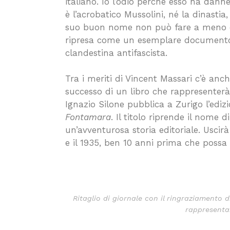
italiano. Io l’odio perchè esso ha dann
è l’acrobatico Mussolini, né la dinastia
suo buon nome non può fare a meno di 
ripresa come un esemplare documento
clandestina antifascista.
Tra i meriti di Vincent Massari c’è anch
successo di un libro che rappresenterà 
Ignazio Silone pubblica
a Zurigo
l’edi
Fontamara
.
Il titolo riprende il nome 
un’avventurosa storia editoriale. Usci
e il 1935, ben 10 anni prima che possa 
Ritaglio di giornale con il ringraziamento 
rappresentan